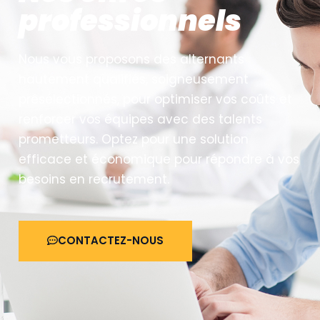
professionnels
Nous vous proposons des alternants
hautement qualifiés, soigneusement
présélectionnés, pour optimiser vos coûts et
renforcer vos équipes avec des talents
prometteurs. Optez pour une solution
efficace et économique pour répondre à vos
besoins en recrutement.
CONTACTEZ-NOUS