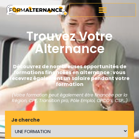
Trouvez Votre
Alternance
Découvrez de nombreuses opportunités de
formations financées en alternance : vous
recevrez également un salaire pendant votre
formation
(Votre formation peut également être financée par la
Région, CPF, Transition pro, Pôle Emploi, OPCO’s, CSP…)
Je cherche